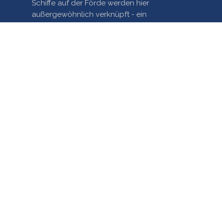
Schiffe auf der Förde werden hier
außergewöhnlich verknüpft - ein
einzigartiges Mashup!