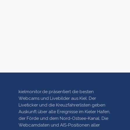
kielmonitor.de präsentiert die besten
Webcams und Livebilder aus Kiel. Der
Liveticker und die Kreuzfahrerlisten geben
Auskunft über alle Ereignisse im Kieler Hafen,
der Förde und dem Nord-Ostsee-Kanal. Die
Webcamdaten und AIS-Positionen aller