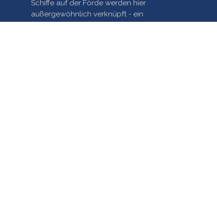
Schiffe auf der Förde werden hier
außergewöhnlich verknüpft - ein
einzigartiges Mashup!