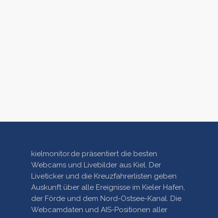
kielmonitor.de präsentiert die besten
Webcams und Livebilder aus Kiel. Der
Liveticker und die Kreuzfahrerlisten geben
Auskunft über alle Ereignisse im Kieler Hafen,
der Förde und dem Nord-Ostsee-Kanal. Die
Webcamdaten und AIS-Positionen aller