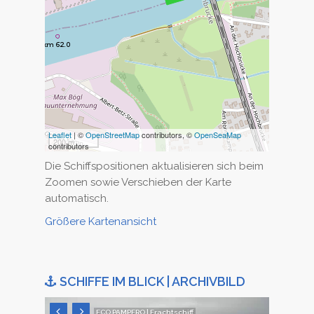
Leaflet
| ©
OpenStreetMap
contributors, ©
OpenSeaMap
200 m
contributors
Die Schiffspositionen aktualisieren sich beim
Zoomen sowie Verschieben der Karte
automatisch.
Größere Kartenansicht
SCHIFFE IM BLICK | ARCHIVBILD
ECO PAMPERO | Frachtschiff