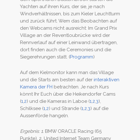
Yachten auf ihren Kurs, der sie, je nach
Windverhältnissen, bis zum Kieler Leuchtturm
und zurück führt. Wem das Beobachten auf
den Webcams nicht ausreicht: Im Grand Prix
Village an der Reventloubrücke wird der
Rennverlauf auf einer Leinwand übertragen,
dort finden auch die Ceremonies und die
Siegerehrungen statt. (
Programm
)
Auf dem Kielmonitor kann man das Village
und die Starts am besten auf der
interaktiven
Kamera der FH
betrachten. Je nach Kurs
könnt Ihr Euch über die Heikendorfer Cams
(
1
,
2
) und die Kameras in Laboe (
1
,
2
,
3
),
Schilksee (
1
,
2
) und Strande (
1
,
2
,
3
) auf die
Aussenförde hangeln.
Ergebnis: 1.
BMW ORACLE Racing (65
Punkte), 2. United Internet Team Germany