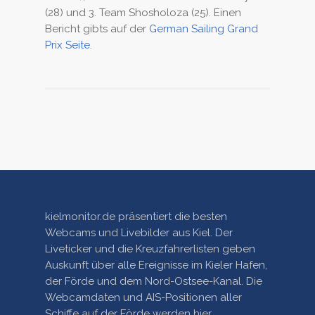
(28) und 3. Team Shosholoza (25). Einen
Bericht gibts auf der
German Sailing Grand
Prix Seite.
kielmonitor.de präsentiert die besten
Webcams und Livebilder aus Kiel. Der
Liveticker und die Kreuzfahrerlisten geben
Auskunft über alle Ereignisse im Kieler Hafen,
der Förde und dem Nord-Ostsee-Kanal. Die
Webcamdaten und AIS-Positionen aller
Schiffe auf der Förde werden hier