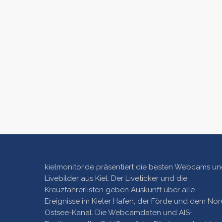
kielmonitor.de präsentiert die besten Webcams u
Livebilder aus Kiel. Der Liveticker und die
Kreuzfahrerlisten geben Auskunft über alle
Ereignisse im Kieler Hafen, der Förde und dem Nor
Ostsee-Kanal. Die Webcamdaten und AIS-