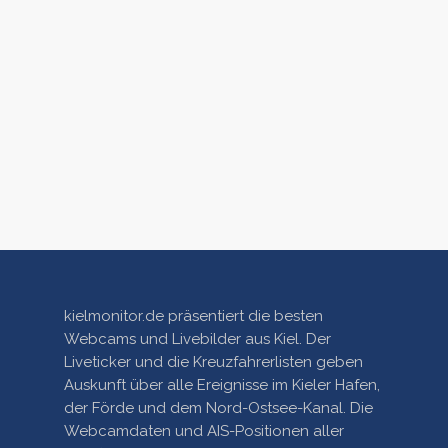
kielmonitor.de präsentiert die besten
Webcams und Livebilder aus Kiel. Der
Liveticker und die Kreuzfahrerlisten geben
Auskunft über alle Ereignisse im Kieler Hafen,
der Förde und dem Nord-Ostsee-Kanal. Die
Webcamdaten und AIS-Positionen aller