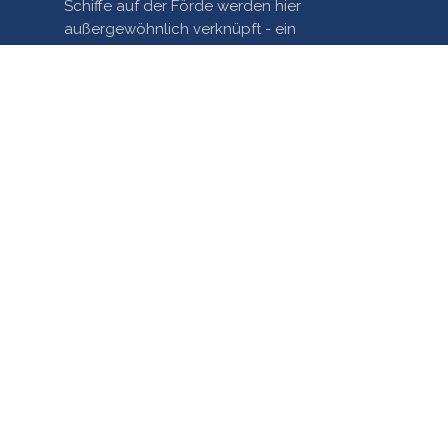
Schiffe auf der Förde werden hier
außergewöhnlich verknüpft - ein
einzigartiges Mashup!