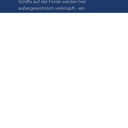
Schiffe auf der Förde werden hier
außergewöhnlich verknüpft - ein
einzigartiges Mashup!