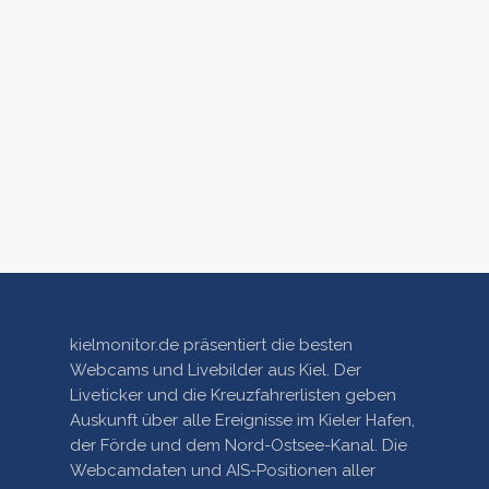
kielmonitor.de präsentiert die besten
Webcams und Livebilder aus Kiel. Der
Liveticker und die Kreuzfahrerlisten geben
Auskunft über alle Ereignisse im Kieler Hafen,
der Förde und dem Nord-Ostsee-Kanal. Die
Webcamdaten und AIS-Positionen aller