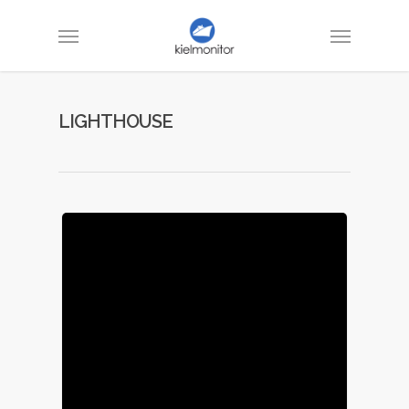
LIGHTHOUSE