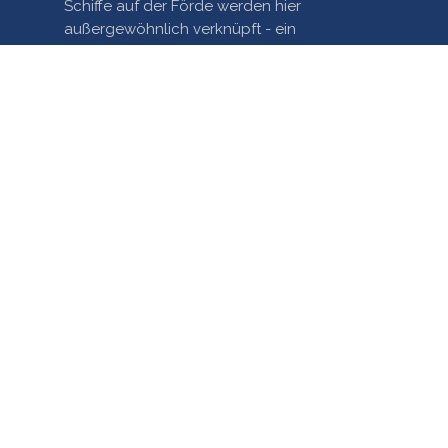
Schiffe auf der Förde werden hier
außergewöhnlich verknüpft - ein
einzigartiges Mashup!