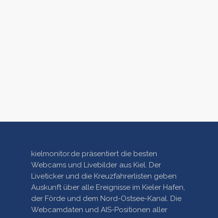
kielmonitor.de präsentiert die besten
Webcams und Livebilder aus Kiel. Der
Liveticker und die Kreuzfahrerlisten geben
Auskunft über alle Ereignisse im Kieler Hafen,
der Förde und dem Nord-Ostsee-Kanal. Die
Webcamdaten und AIS-Positionen aller